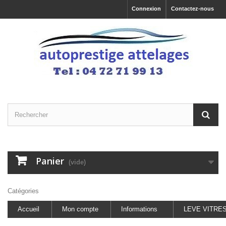
Connexion
Contactez-nous
Panier
(vide)
Catégories
Accueil
Mon compte
Informations
LEVE VITRE