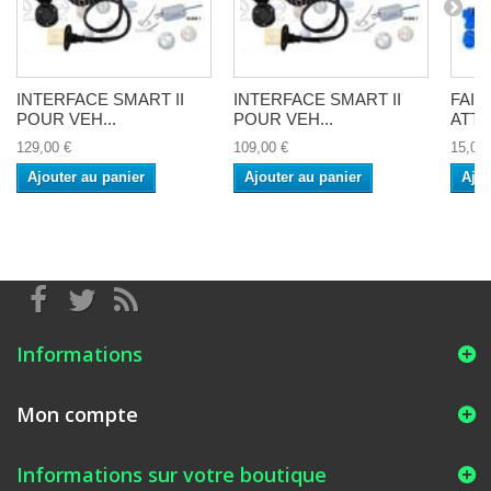
INTERFACE SMART II
INTERFACE SMART II
FAI
POUR VEH...
POUR VEH...
ATTE
129,00 €
109,00 €
15,00 
Ajouter au panier
Ajouter au panier
Ajou
Informations
Mon compte
Informations sur votre boutique