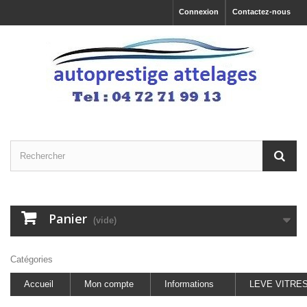
Connexion
Contactez-nous
Panier
(vide)
Catégories
Accueil
Mon compte
Informations
LEVE VITRE