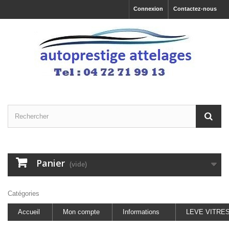
Connexion
Contactez-nous
Panier
(vide)
Catégories
Accueil
Mon compte
Informations
LEVE VITRE