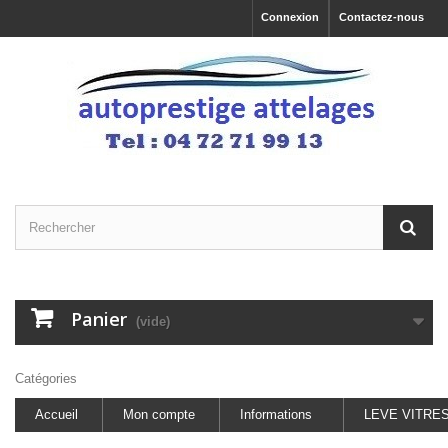
Connexion
Contactez-nous
Panier
(vide)
Catégories
Accueil
Mon compte
Informations
LEVE VITRE