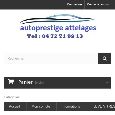
Connexion
Contactez-nous
Panier
(vide)
Catégories
Accueil
Mon compte
Informations
LEVE VITRE