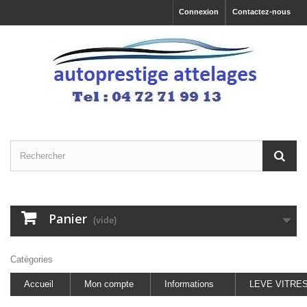
Connexion
Contactez-nous
Panier
(vide)
Catégories
Accueil
Mon compte
Informations
LEVE VITRE