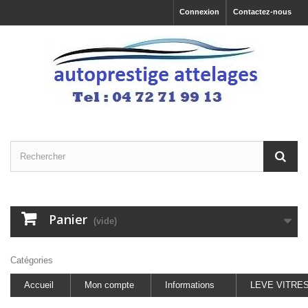
Connexion
Contactez-nous
Panier
(vide)
Catégories
Accueil
Mon compte
Informations
LEVE VITRE