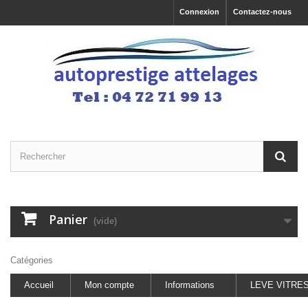
Connexion
Contactez-nous
Panier
(vide)
Catégories
Accueil
Mon compte
Informations
LEVE VITRE