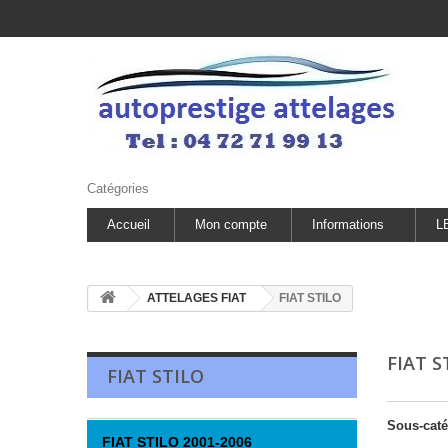
Catégories
Accueil
Mon compte
Informations
L
ATTELAGES FIAT
FIAT STILO
FIAT 
FIAT STILO
Sous-caté
FIAT STILO 2001-2006