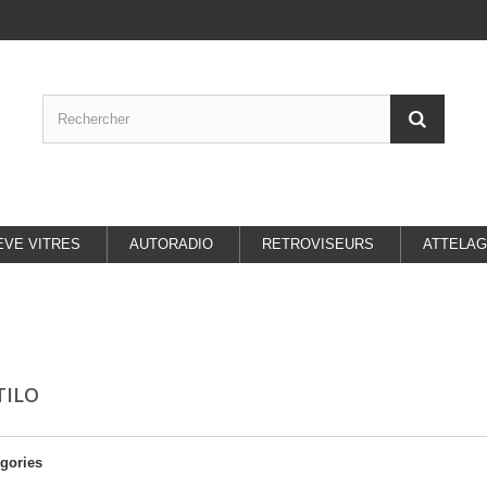
EVE VITRES
AUTORADIO
RETROVISEURS
ATTELA
STILO
gories