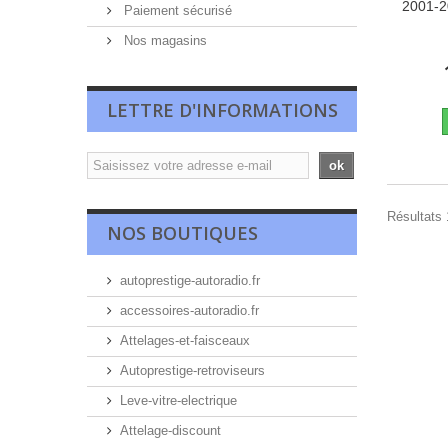
2001-2
Paiement sécurisé
Nos magasins
LETTRE D'INFORMATIONS
ok
Résultats 1
NOS BOUTIQUES
autoprestige-autoradio.fr
accessoires-autoradio.fr
Attelages-et-faisceaux
Autoprestige-retroviseurs
Leve-vitre-electrique
Attelage-discount