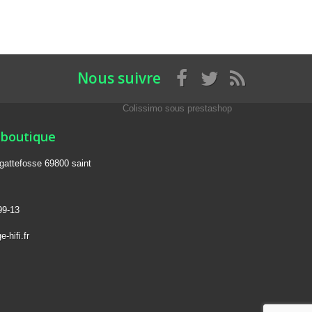
Nous suivre
Colissimo sous prestashop
 boutique
s gattefosse 69800 saint
99-13
-hifi.fr