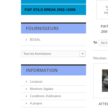
FIAT STILO BREAK 2002->2008
FIA
FOURNISSEURS
200
BOSAL
Tri
De A 
Tous les fournisseurs
Résultats 1
INFORMATION
Livraison
Mentions légales
Conditions d'utilisation
A propos
ATTE