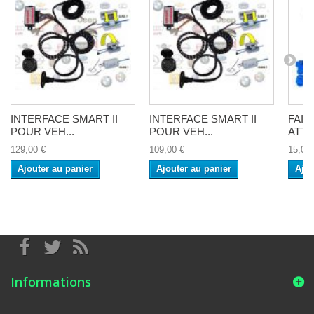
INTERFACE SMART II
INTERFACE SMART II
FAI
POUR VEH...
POUR VEH...
ATTE
129,00 €
109,00 €
15,00 
Ajouter au panier
Ajouter au panier
Ajou
Informations