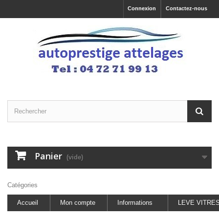
Connexion
Contactez-nous
Panier
(vide)
Catégories
Accueil
Mon compte
Informations
LEVE VITRE