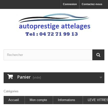
Connexion
Contactez-nous
Panier
(vide)
Catégories
Accueil
Mon compte
Informations
LEVE VITRE