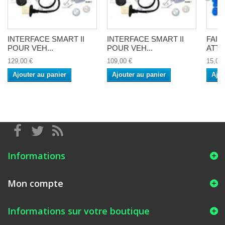
INTERFACE SMART II
INTERFACE SMART II
FAI
POUR VEH...
POUR VEH...
ATTE
129,00 €
109,00 €
15,00 
Ajouter au panier
Ajouter au panier
Ajou
Informations
Mon compte
Informations sur votre boutique