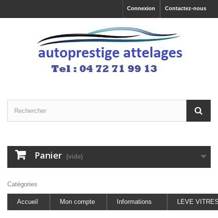
Connexion
Contactez-nous
Panier
(vide)
Catégories
Accueil
Mon compte
Informations
LEVE VITRE