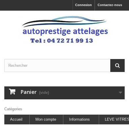
Connexion
Contactez-nous
Panier
(vide)
Catégories
Accueil
Mon compte
Informations
LEVE VITRE