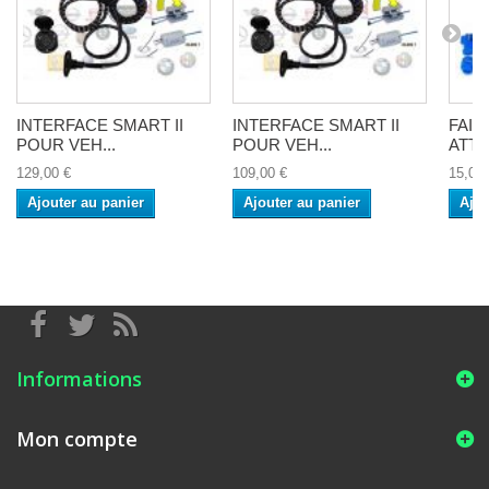
INTERFACE SMART II
INTERFACE SMART II
FAI
POUR VEH...
POUR VEH...
ATTE
129,00 €
109,00 €
15,00 
Ajouter au panier
Ajouter au panier
Ajou
Informations
Mon compte