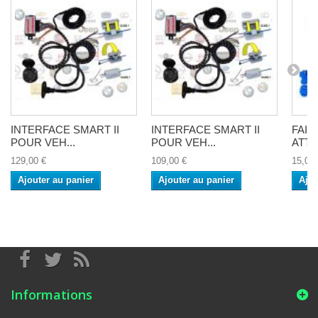
INTERFACE SMART II
INTERFACE SMART II
FAI
POUR VEH...
POUR VEH...
ATTE
129,00 €
109,00 €
15,00 
Ajouter au panier
Ajouter au panier
Ajou
Informations