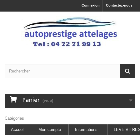
Connexion
Contactez-nous
Panier
(vide)
Catégories
Accueil
Mon compte
Informations
LEVE VITRE