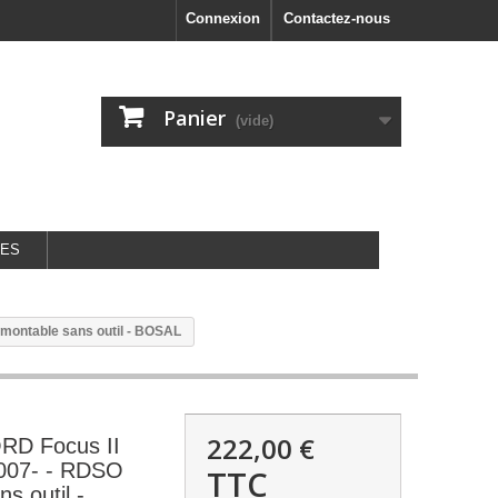
Connexion
Contactez-nous
Panier
(vide)
GES
ontable sans outil - BOSAL
222,00 €
D Focus II
07- - RDSO
TTC
s outil -