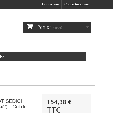
Connexion
Contactez-nous
Panier
(vide)
GES
154,38 €
T SEDICI
x2) - Col de
TTC
L