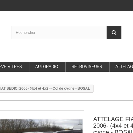
EVE VITRES
AUTORADIO
RETROVISEURS
ATTELA
AT SEDICI 2006- (4x4 et 4x2) - Col de cygne - BOSAL
ATTELAGE FIA
2006- (4x4 et 4
cygne - BOSA