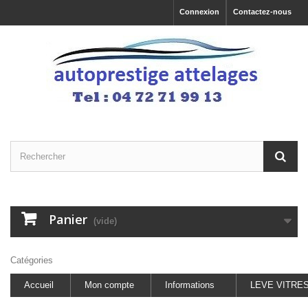
Connexion
Contactez-nous
Panier
(vide)
Catégories
Accueil
Mon compte
Informations
LEVE VITRE