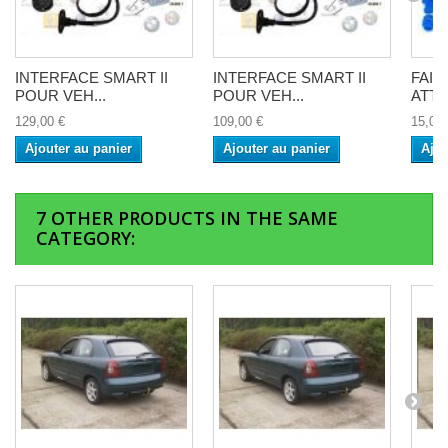
INTERFACE SMART II
INTERFACE SMART II
FAI
POUR VEH...
POUR VEH...
ATTE
129,00 €
109,00 €
15,00 
Ajouter au panier
Ajouter au panier
Ajou
7 OTHER PRODUCTS IN THE SAME
CATEGORY: