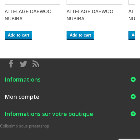
ATTELAGE DAEWOO
ATTELAGE DAEWOO
ATT
NUBIRA...
NUBIRA...
NUBI
Add to cart
Add to cart
Add 
Informations
Mon compte
Informations sur votre boutique
Colissimo sous prestashop