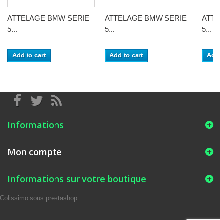
ATTELAGE BMW SERIE
ATTELAGE BMW SERIE
ATT
5...
5...
5...
Add to cart
Add to cart
Add 
Informations
Mon compte
Informations sur votre boutique
Colissimo sous prestashop