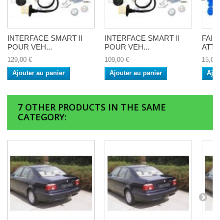
INTERFACE SMART II
INTERFACE SMART II
FAI
POUR VEH...
POUR VEH...
ATTE
129,00 €
109,00 €
15,00 
Ajouter au panier
Ajouter au panier
Ajou
7 OTHER PRODUCTS IN THE SAME
CATEGORY: