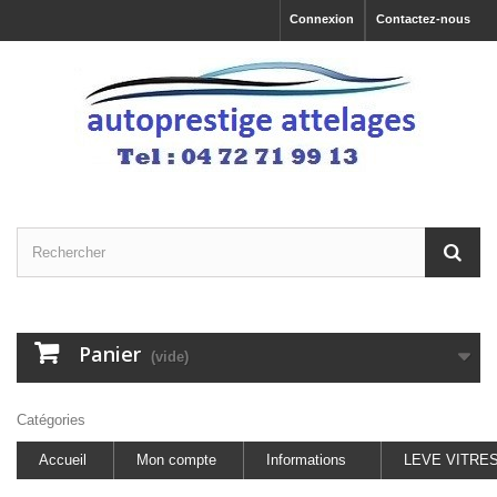
Connexion
Contactez-nous
Panier
(vide)
Catégories
Accueil
Mon compte
Informations
LEVE VITRE